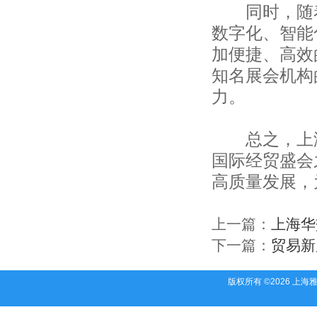
同时，随着
上海同顺国际贸易有限公司
上海莎寇袜业有限公司
数字化、智能
上海中儒进出口有限公司
加便捷、高效
上海富礼星时装有限公司
知名展会机构
上海经茂实业有限责任公司
上海菲西尔进出口贸易有限公司
力。
帝圣纺织品贸易（上海）有限公司
上海晟励纺织品有限公司
上海荣凯国际贸易有限公司
总之，上海
上海三晃社纺织品进出口有限公司
国际经贸盛会
上海昕润睿昌国际贸易有限公司
高质量发展，
上海熙元进出口有限公司
中国图书进出口上海公司
上海徐汇对外贸易有限公司
上一篇：
上海华
天长市汇隆服装有限责任公司
下一篇：
贸易新
合肥市新色彩服饰有限公司
安徽省太和佳润制衣有限公司
青阳县双虹服饰有限公司
版权所有 ©2026 上
安徽轻工国际贸易股份有限公司
安徽彩韵服饰有限公司