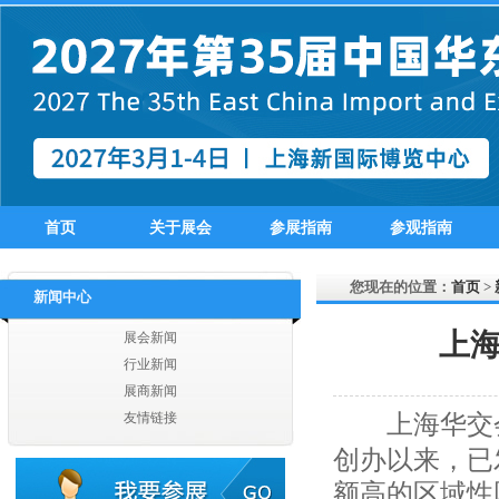
江苏曼诺进出口有限公司
江苏汇鸿国际集团有限公司
江苏苏美达轻纺国际贸易有限公司
江苏舜天国际集团有限公司
淮安大唐国际贸易有限公司
江苏省纺织工业（集团）进出口有限公司
无锡东津服饰有限公司
无锡唐帛服饰有限公司
江阴市海澜惠晨进出口有限公司
首页
关于展会
参展指南
参观指南
无锡今弈纺织有限公司
江阴杰逸纺织有限公司
您现在的位置：
首页
>
无锡市德赛数码科技有限公司
新闻中心
无锡东新颜国际贸易有限公司
上
展会新闻
无锡博来达纺织品有限公司
无锡梦杰服饰设计有限公司
行业新闻
无锡美盛国际贸易有限公司
展商新闻
无锡世亚达国际贸易有限公司
上海华交会
友情链接
无锡市芳悦国际贸易有限公司
创办以来，已
无锡迪依科纺织品有限公司
江阴市翰博制衣有限公司
额高的区域性