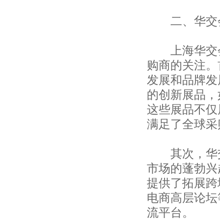
上海昶诺服饰有限公司
上海昶钰国际贸易有限公司
二、华交会
上海欧廷国际贸易有限公司
上海盈纳实业有限公司
上海颁威实业有限公司
上海华交会
上海润容国际贸易有限公司
购商的关注。
上海塔汇针织厂
发展和品牌发
上海华昕国际贸易有限公司
上海纽特丝纺织品有限公司
的创新展品，
上海外经对外贸易有限公司
这些展品不仅
上海溢鎏实业有限公司
满足了全球采
上海峨嵘国际贸易有限公司
上海建野贸易有限公司
上海洪天景业国际贸易有限公司
其次，华交
上海昌鹏进出口贸易有限公司
市场的蓬勃兴
上海润容国际贸易有限公司
上海申安对外经济贸易公司
提供了拓展跨
上海盛顺服装有限公司
电商高层论坛
上海启新进出口有限公司
上海泰全实业有限公司
流平台。