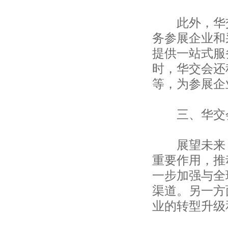
上海协通（集团）有限公司
上海生动实业有限公司
此外，华交
上海长盛国际贸易有限公司
上海美纺国际贸易有限公司
务参展企业和
上海圣曲雷国际贸易有限公司
提供一站式服
上海中垦进出口公司
时，华交会还
上海申安对外经济贸易公司
上海服装集团进出口有限公司
等，为参展企
上海物资集团进出口有限公司
上海江隆进出口有限公司
三、华交会
建发（上海）有限公司
上海汇澳进出口有限公司
上海东尔国际贸易有限公司
展望未来，
上海嘉欣丝绸进出口有限公司
上海江隆进出口有限公司
重要作用，推
米丝莱纺织（上海）有限公司
一步加强与全
上海服装集团进出口有限公司
渠道。另一方
上海丝绸集团股份有限公司
上海协大国际贸易有限公司
业的转型升级
上海丝绸集团股份有限公司
上海东源华裕工艺品有限公司