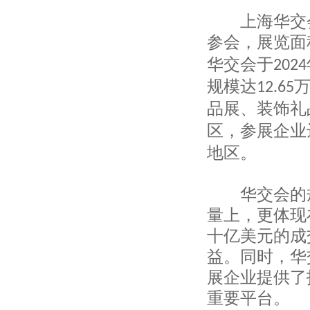
上海海外进出口有限公司
上海华交会
上海欣宇创业进出口有限公司
参会，展览面
上海铭固制衣有限公司
上海亨憬工贸有限公司
华交会于
2024
上海桑篷志国际贸易有限公司
规模达
12.65
上海多米谷进出口有限公司
上海纤博国际贸易有限公司
品展、装饰礼
上海三兴线带有限公司
区，参展企业
美宝深国际贸易（上海）有限公司
上海尚得服装有限公司
地区。
上海帛明实业有限公司
上海琴华衣架有限公司
华交会的规
上海云坤工艺美术制品有限公司
上海帝丹国际贸易有限公司
量上，更体现
上海品震国际贸易有限公司
十亿美元的成
上海水素贸易有限公司
益。同时，华
上海立泽实业有限公司
上海申华进出口有限公司
展企业提供了
上海马约卡贸易有限公司
重要平台。
上海玖山户外运动用品有限公司