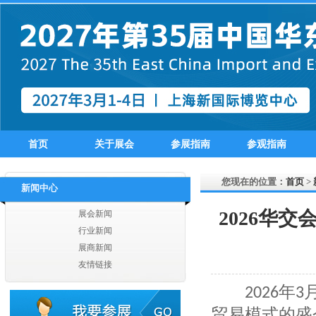
扬州海大服饰有限公司
扬州嘉宇国际贸易有限公司
江苏汇鸿国际集团有限公司
江苏省海外企业集团有限公司
江苏奔日国际贸易有限公司
江苏英佩尔国际贸易有限公司
江苏曼诺进出口有限公司
江苏汇鸿国际集团有限公司
江苏苏美达轻纺国际贸易有限公司
首页
关于展会
参展指南
参观指南
江苏舜天国际集团有限公司
淮安大唐国际贸易有限公司
江苏省纺织工业（集团）进出口有限公司
您现在的位置：
首页
>
新闻中心
无锡东津服饰有限公司
无锡唐帛服饰有限公司
2026华
展会新闻
江阴市海澜惠晨进出口有限公司
行业新闻
无锡今弈纺织有限公司
展商新闻
江阴杰逸纺织有限公司
友情链接
无锡市德赛数码科技有限公司
年
无锡东新颜国际贸易有限公司
2026
3
无锡博来达纺织品有限公司
贸易模式的盛