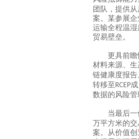
米丝莱纺织（上海）有限公司
团队，提供从
上海服装集团进出口有限公司
案。某参展企
上海丝绸集团股份有限公司
上海协大国际贸易有限公司
运输全程温湿
上海丝绸集团股份有限公司
贸易壁垒。
上海东源华裕工艺品有限公司
上海同顺国际贸易有限公司
上海莎寇袜业有限公司
更具前瞻
上海中儒进出口有限公司
材料来源、生
上海富礼星时装有限公司
上海经茂实业有限责任公司
链健康度报告
上海菲西尔进出口贸易有限公司
转移至
成
RCEP
帝圣纺织品贸易（上海）有限公司
上海晟励纺织品有限公司
数据的风险管
上海荣凯国际贸易有限公司
上海三晃社纺织品进出口有限公司
当最后一位
上海昕润睿昌国际贸易有限公司
上海熙元进出口有限公司
万平方米的交
中国图书进出口上海公司
案。从价值创
上海徐汇对外贸易有限公司