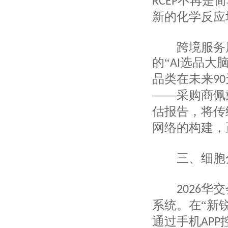
不再是简
RCEP
上海品震国际贸易有限公司
新的化学反应
上海水素贸易有限公司
上海立泽实业有限公司
上海申华进出口有限公司
跨境服务展
上海马约卡贸易有限公司
上海玖山户外运动用品有限公司
的
“
选品大脑
AI
上海昶诺服饰有限公司
品类在未来
90
上海昶钰国际贸易有限公司
——采购商佩
上海欧廷国际贸易有限公司
上海盈纳实业有限公司
估报告，将传
上海颁威实业有限公司
网络的构建，
上海润容国际贸易有限公司
上海塔汇针织厂
上海华昕国际贸易有限公司
三、细胞分
上海纽特丝纺织品有限公司
上海外经对外贸易有限公司
上海溢鎏实业有限公司
华交
2026
上海峨嵘国际贸易有限公司
系统。在“新
上海建野贸易有限公司
上海洪天景业国际贸易有限公司
通过手机
APP
上海昌鹏进出口贸易有限公司