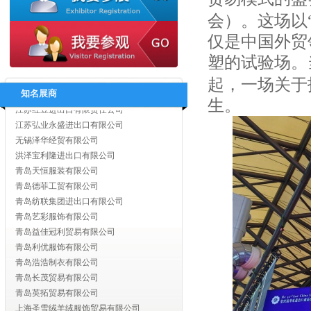
无锡梦杰服饰设计有限公司
会）。这场以
无锡美盛国际贸易有限公司
无锡世亚达国际贸易有限公司
仅是中国外贸
无锡市芳悦国际贸易有限公司
塑的试验场。
无锡迪依科纺织品有限公司
起，一场关于
江阴市翰博制衣有限公司
知名展商
江苏红豆进出口有限责任公司
生。
江苏弘业永盛进出口有限公司
无锡泽华经贸有限公司
洪泽宝利隆进出口有限公司
青岛天恒服装有限公司
青岛德菲工贸有限公司
青岛纺联集团进出口有限公司
青岛艺彩服饰有限公司
青岛益佳冠利贸易有限公司
青岛利优服饰有限公司
青岛浩浩制衣有限公司
青岛长茂贸易有限公司
青岛英拓贸易有限公司
上海圣雪绒羊绒服饰贸易有限公司
上海兰生轻工业品进出口有限公司