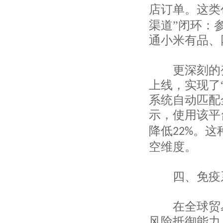
店订单。这类
上海润容国际贸易有限公司
上海申安对外经济贸易公司
渠道”闭环：
上海盛顺服装有限公司
通小米有品、
上海启新进出口有限公司
上海泰全实业有限公司
上海协通（集团）有限公司
更深刻的变
上海生动实业有限公司
上线，实现了
上海长盛国际贸易有限公司
系统自动匹配
上海美纺国际贸易有限公司
上海圣曲雷国际贸易有限公司
示，使用该平
上海中垦进出口公司
降低
。这
22%
上海申安对外经济贸易公司
上海服装集团进出口有限公司
空维度。
上海物资集团进出口有限公司
上海江隆进出口有限公司
四、免疫系
建发（上海）有限公司
上海汇澳进出口有限公司
上海东尔国际贸易有限公司
在全球贸易
上海嘉欣丝绸进出口有限公司
上海江隆进出口有限公司
风险抵御能力