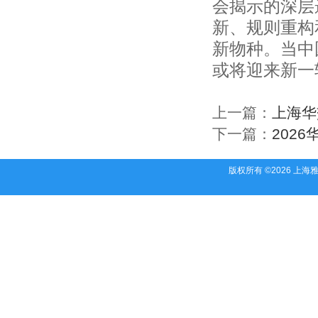
会揭示的深层
天长市汇隆服装有限责任公司
合肥市新色彩服饰有限公司
新、规则重构
安徽省太和佳润制衣有限公司
新物种。当中
青阳县双虹服饰有限公司
安徽轻工国际贸易股份有限公司
或将迎来新一
安徽彩韵服饰有限公司
巢湖优尼雅制衣有限公司
上一篇：
上海华
淮南市阅品服装有限公司
安徽赛智工业防护用品有限公司
下一篇：
202
六安东庆服装工贸有限公司
马鞍山志成纺织服装有限责任公司
版权所有 ©2026 上
铜陵华源麻业有限公司
凤台县红狼服饰织造有限公司
芜湖乐酷纺织品有限公司
芜湖市伍月服装有限公司
安庆市佳程进出口有限公司
潜山县鼎华服装有限公司
安庆市中兴制衣有限公司
铜陵天欧纺织有限公司
安徽八达制衣有限公司
美裕（安庆）服装有限公司