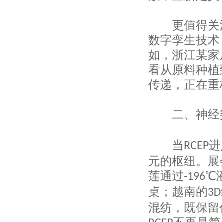
上海汉森环宇进出口有限公司
上海市纺织原料公司
更值得关
上海龙头（集团）股份有限公司
数字孪生技术
上海华申进出口有限公司
上海飞马进出口有限公司
如，浙江某家
上海纺织装饰有限公司
看从原料种植
上海海外进出口有限公司
传递，正在重
上海欣宇创业进出口有限公司
上海铭固制衣有限公司
上海亨憬工贸有限公司
二、神经
上海桑篷志国际贸易有限公司
上海多米谷进出口有限公司
上海纤博国际贸易有限公司
当
进
RCEP
上海三兴线带有限公司
元的枢纽。展
美宝深国际贸易（上海）有限公司
上海尚得服装有限公司
莲通过
℃
-196
上海帛明实业有限公司
桌；越南的
3D
上海琴华衣架有限公司
上海云坤工艺美术制品有限公司
混纺，既保留
上海帝丹国际贸易有限公司